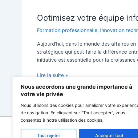
Optimisez votre équipe inf
Formation professionnelle
,
Innovation tech
Aujourd’hui, dans le monde des affaires en 
stratégique qui peut faire la différence ent
initiative est essentielle pour la croissanc
Optimisez
Lire la suite »
votre
Nous accordons une grande importance à
équipe
votre vie privée
informatique
Nous utilisons des cookies pour améliorer votre expérienc
avec
de navigation. En cliquant sur "Tout accepter", vous
la
consentez à notre utilisation des cookies.
formation
Tout rejeter
Accepter tout